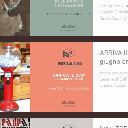
Io le parole le 
Lorenzo Cianchi
"Bruno Ciari" di
ARRIVA I
giugno o
Anche per quest
presente il DAP 