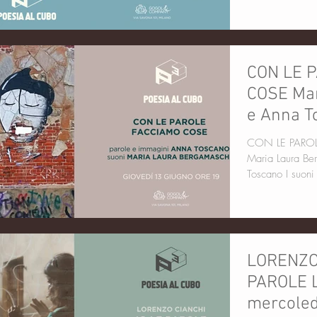
CON LE 
COSE Mar
e Anna T
giugno o
CON LE PAROLE 
Maria Laura Bergamaschi parol
Toscano I suoni
LORENZO 
PAROLE 
mercoled