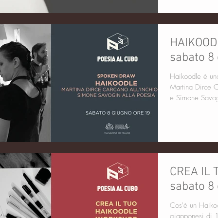
HAIKOOD
sabato 8
Haikoodle è un
Martina Dirce Ca
e Simone Savogi
CREA IL 
sabato 8 
Cos'è un Haikoodle? Gli haiku sono
giapponesi di 1