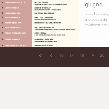
giugno
Torna la rasse
alla poesia dal 7 al 16 giugno P³ Poesia al cubo in
collaborazione 
16
17
18
19
20