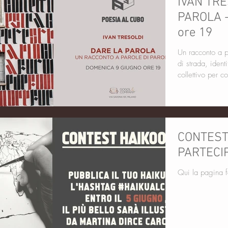
IVAN TRE
PAROLA -
ore 19
Un racconto a p
di strada, iden
collettivo per co
CONTEST
PARTECI
Qui la pagina 