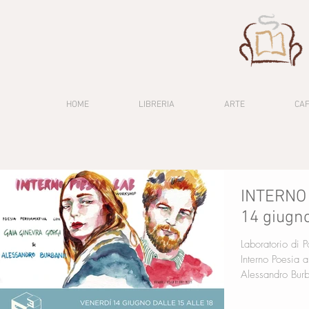
HOME
LIBRERIA
ARTE
CA
INTERNO 
14 giugno
Laboratorio di P
Interno Poesia a cura di Gaia Ginevra Giorgi e
Alessandro Burba