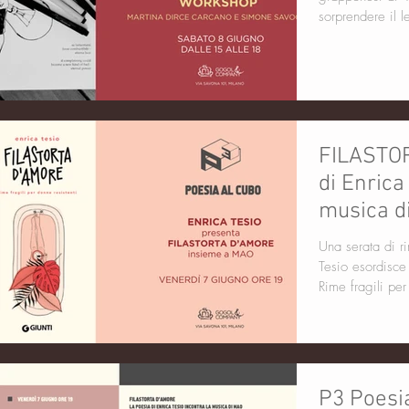
sorprendere il l
FILASTOR
di Enrica
musica di
giugno o
Una serata di r
Tesio esordisce
Rime fragili per
P3 Poesia