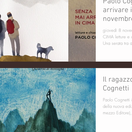
Paolo Co
arrivare 
novembr
giovedì 8 novembre ore 19
CIMA letture e chiacchiere con Paolo Cognetti Einaudi
Una serata tra 
Il ragazz
Cognetti
Paolo Cognetti i
della nuova edi
mezzo Editore), 