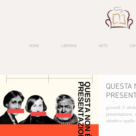
HOME
LIBRERIA
ARTE
CA
QUESTA 
PRESENT
giovedì 5 otto
presentazione, 
obiettivo quello 