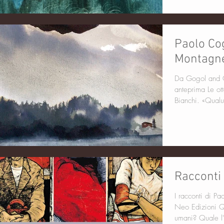
Paolo Cog
Montagn
Da Gogol and C
anteprima Le ot
Bianchi. «Qualu
Racconti 
I racconti di Pa
Neo Edizioni Qual è il giorno in cui siamo diventati
umani? Quale l'a