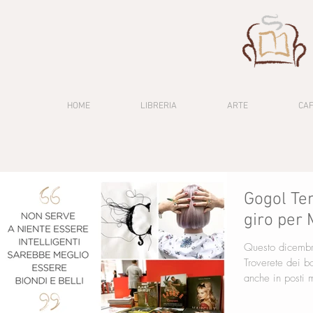
HOME
LIBRERIA
ARTE
CA
Gogol Tem
giro per 
Questo dicembr
Troverete dei 
anche in posti m