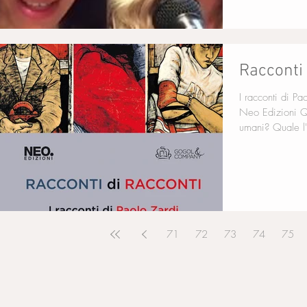
Racconti 
I racconti di Pa
Neo Edizioni Qual è il giorno in cui siamo diventati
umani? Quale l'a
71
72
73
74
75