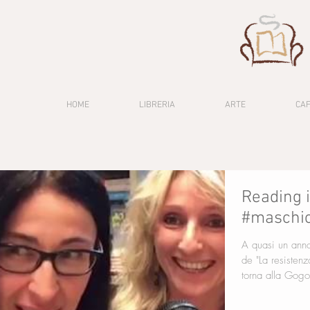
HOME
LIBRERIA
ARTE
CA
Reading i
#maschio
A quasi un anno
de "La resistenz
torna alla Gog