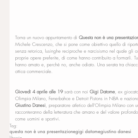
Torna un nuovo appuntamento di 
Questa non è una presentazio
Michele Crescenzo, che si pone come obiettivo quello di riportare
senza retorica, lusinghe reciproche e narcisismo nel quale gli osp
proprie opere preferite, di come hanno contribuito a formarli. Tut
hanno amato e, perché no, anche odiato. Una serata tra chiacchi
ottica commerciale.
Giovedì 4 aprile alle 19
 sarà con noi 
Gigi Datome
, ex giocat
Olimpia Milano, Fenerbahce e Detroit Pistons in NBA e nazion
Giustino Danesi
, preparatore atletico dell'Olimpia Milano con u
racconteranno della letteratura che amano e del valore profondo 
come uomini e sportivi.
Tag:
questa non è una presentazione
gigi datome
giustino danesi
libreria