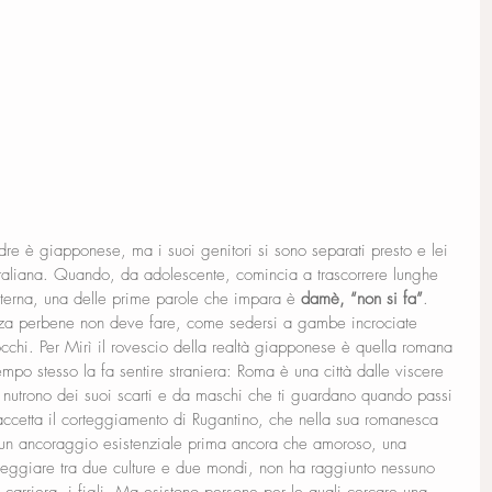
dre è giapponese, ma i suoi genitori si sono separati presto e lei 
taliana. Quando, da adolescente, comincia a trascorrere lunghe 
terna, una delle prime parole che impara è 
damè, “non si fa”
. 
za perbene non deve fare, come sedersi a gambe incrociate 
cchi. Per Mirì il rovescio della realtà giapponese è quella romana 
po stesso la fa sentire straniera: Roma è una città dalle viscere 
 nutrono dei suoi scarti e da maschi che ti guardano quando passi 
accetta il corteggiamento di Rugantino, che nella sua romanesca 
o un ancoraggio esistenziale prima ancora che amoroso, una 
leggiare tra due culture e due mondi, non ha raggiunto nessuno 