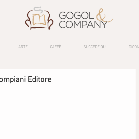
ARTE
CAFFÈ
SUCCEDE QUI
DICON
ompiani Editore