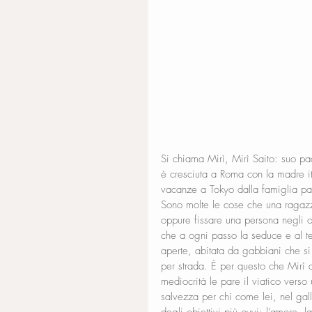
Si chiama Mirì, Mirì Saito: suo pa
è cresciuta a Roma con la madre i
vacanze a Tokyo dalla famiglia pa
Sono molte le cose che una ragaz
oppure fissare una persona negli o
che a ogni passo la seduce e al tem
aperte, abitata da gabbiani che si
per strada. È per questo che Mirì 
mediocrità le pare il viatico vers
salvezza per chi come lei, nel gal