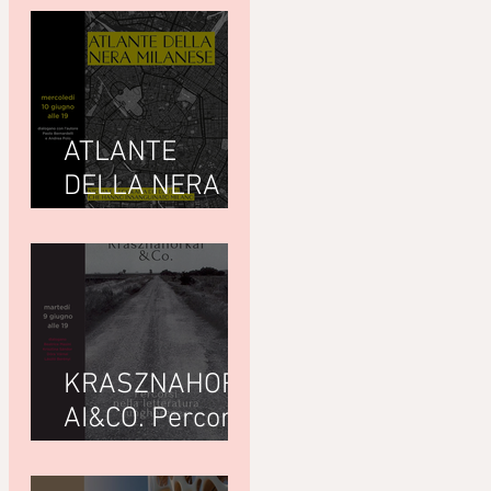
ATLANTE
DELLA NERA
MILANESEdi
Giuseppe
Paternò
Raddusa (Utet)
KRASZNAHORK
AI&CO. Percorsi
nella letteratura
ungherese con