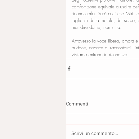
degli obiettivi più ovvi: l’amore, l
comfort zone equivale a uscire def
riconoscerla. Sarà così che Mirì, c
tagliente della morale, del sesso, 
mai dire damè, non si fa. 
Attraverso la voce libera, amara e 
audace, capace di raccontarci l’int
viviamo entrano in risonanza.
Commenti
Scrivi un commento...