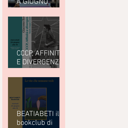
A GIUGNO
LEGGIAMO
CCCP, AFFINITÀ
E DIVERGENZE
di Giacomo
Bottà
(Nottetempo)
BEATIABETI il
bookclub di