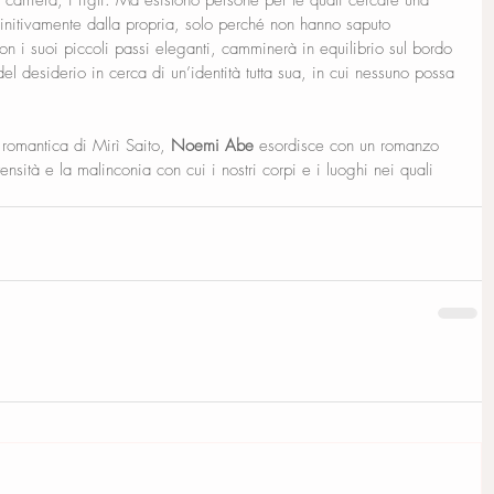
a carriera, i figli. Ma esistono persone per le quali cercare una 
initivamente dalla propria, solo perché non hanno saputo 
on i suoi piccoli passi eleganti, camminerà in equilibrio sul bordo 
del desiderio in cerca di un’identità tutta sua, in cui nessuno possa 
romantica di Mirì Saito, 
Noemi Abe
 esordisce con un romanzo 
ensità e la malinconia con cui i nostri corpi e i luoghi nei quali 