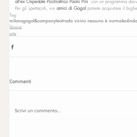
all'ex Ospedale Psichiatrico Paolo Pini
  con un programma davve
Per gli spettacoli, voi 
amici di Gogol
 potrete acquistare il bigli
Tag:
milano
gogol&company
teatro
da vicino nessuno è normale
olind
libreria
arte
Commenti
Scrivi un commento...