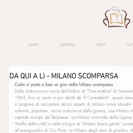
HOME
LIBRERIA
ARTE
CA
DA QUI A Lì - MILANO SCOMPARSA
Carlo vi porta a fare un giro nella Milano scomparsa.
Dalla malinconica ironia dell'Aldino di "Tirar mattina" di Simon
1963, fino ai cento -e più- delitti de "Il Centodelitti": questo br
si propone di raccontare alcuni aspetti di Milano ormai sbiadit
notturna, popolare, uscita malconcia dalla guerra, una Milano i
capitale morale del Belpaese. La Milano criminale della Ligera,
"Muffa dalla città" e nella trilogia di "Milano brava gente" cur
all'avanguardia di Gio Ponti, la Milano degli anni di piombo, 