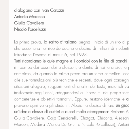
dialogano con Ivan Carozzi 
Antonio Moresco
Giulia Cavaliere
Nicolò Porcelluzzi
La prima prova, 
lo scritto d’italiano
, segna l’inizio di un rito di
che accomuna nel ricordo decine e decine di milioni di studenti
introdusse l’esame di maturità, nel 1923. 
Tutti ricordiamo le aule magne e i corridoi con le file di banchi 
rimbombo dei passi dei professori, e dentro di noi le ansie, le
cambiato, da quando la prima prova era un tema semplice, con 
alle sue formulazioni più tecniche e recenti, dove ogni consegn
citazioni allegate, suggerimenti di analisi del testo, materiali va
trasformato negli anni, adeguandosi all’ispessirsi del gergo tecni
competenze e obiettivi formativi. Eppure, restano identiche le 
a
provano ogni volta gli studenti. Abbiamo deciso di fare 
un gio
un’ideale classe di autrici e autori molto eterogenea
: Barbara A
Giulia Cavaliere, Gaja Cenciarelli, Chatgpt, Chicoria, Alessa
Marcon, Medusa (Matteo De Giuli e Nicolò Porcelluzzi), Antoni