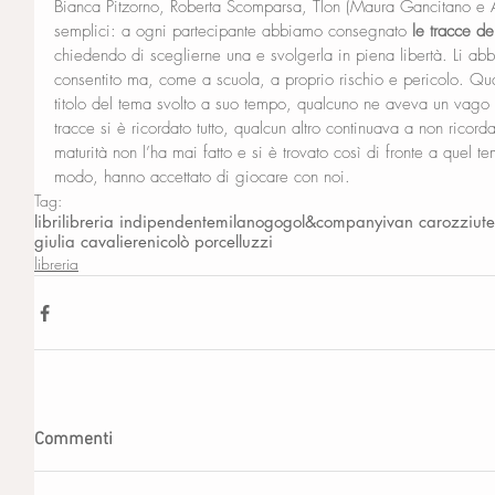
Bianca Pitzorno, Roberta Scomparsa, Tlon (Maura Gancitano e 
semplici: a ogni partecipante abbiamo consegnato 
le tracce de
chiedendo di sceglierne una e svolgerla in piena libertà. Li abb
consentito ma, come a scuola, a proprio rischio e pericolo. Qua
titolo del tema svolto a suo tempo, qualcuno ne aveva un vago r
tracce si è ricordato tutto, qualcun altro continuava a non ricor
maturità non l’ha mai fatto e si è trovato così di fronte a quel te
modo, hanno accettato di giocare con noi.
Tag:
libri
libreria indipendente
milano
gogol&company
ivan carozzi
ute
giulia cavaliere
nicolò porcelluzzi
libreria
Commenti