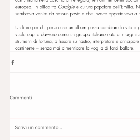
comunitaria nella cascina di Fellegara, le notti nei centri sociali
europea, in bilico tra 
Ostalgie
 e cultura popolare dell’Emilia. N
sembrava venire da nessun posto e che invece apparteneva a 
Un libro per chi pensa che un album possa cambiare la vita e p
vuole capire davvero come un gruppo italiano nato ai margini sia
strumenti di fortuna, a fissare su nastro, interpretare e anticipare
continente – senza mai dimenticare la voglia di farci ballare.
Commenti
Scrivi un commento...