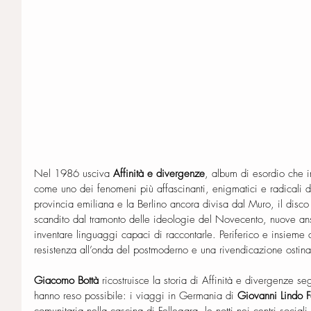
Nel 1986 usciva 
Affinità e divergenze
, album di esordio che 
come uno dei fenomeni più affascinanti, enigmatici e radicali de
provincia emiliana e la Berlino ancora divisa dal Muro, il disc
scandito dal tramonto delle ideologie del Novecento, nuove ans
inventare linguaggi capaci di raccontarle. Periferico e insieme
resistenza all’onda del postmoderno e una rivendicazione ostina
Giacomo Bottà
 ricostruisce la storia di Affinità e divergenze se
hanno reso possibile: i viaggi in Germania di 
Giovanni Lindo Fe