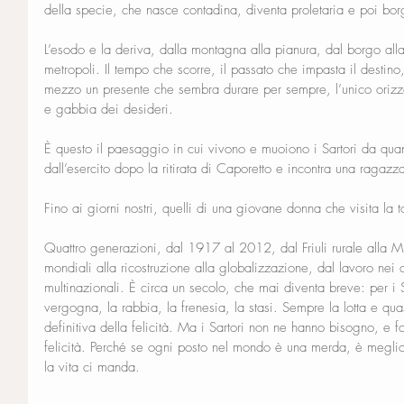
della specie, che nasce contadina, diventa proletaria e poi bor
L’esodo e la deriva, dalla montagna alla pianura, dal borgo alla 
metropoli. Il tempo che scorre, il passato che impasta il destino,
mezzo un presente che sembra durare per sempre, l’unico orizzont
e gabbia dei desideri.
È questo il paesaggio in cui vivono e muoiono i Sartori da quan
dall’esercito dopo la ritirata di Caporetto e incontra una raga
Fino ai giorni nostri, quelli di una giovane donna che visita la
Quattro generazioni, dal 1917 al 2012, dal Friuli rurale alla 
mondiali alla ricostruzione alla globalizzazione, dal lavoro nei 
multinazionali. È circa un secolo, che mai diventa breve: per i Sa
vergogna, la rabbia, la frenesia, la stasi. Sempre la lotta e qu
definitiva della felicità. Ma i Sartori non ne hanno bisogno, e 
felicità. Perché se ogni posto nel mondo è una merda, è meglio
la vita ci manda.