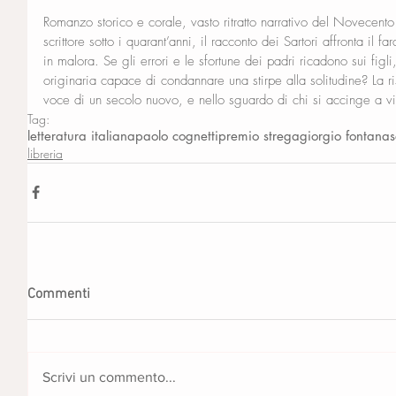
Romanzo storico e corale, vasto ritratto narrativo del Novecento 
scrittore sotto i quarant’anni, il racconto dei Sartori affronta il 
in malora. Se gli errori e le sfortune dei padri ricadono sui figl
originaria capace di condannare una stirpe alla solitudine? La 
voce di un secolo nuovo, e nello sguardo di chi si accinge a vi
Tag:
letteratura italiana
paolo cognetti
premio strega
giorgio fontana
s
libreria
Commenti
Scrivi un commento...