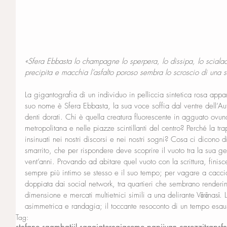
«Sfera Ebbasta lo champagne lo sperpera, lo dissipa, lo scialac
precipita e macchia l’asfalto poroso sembra lo scroscio di una s
La gigantografia di un individuo in pelliccia sintetica rosa appar
suo nome è Sfera Ebbasta, la sua voce soffia dal ventre dell’Au
denti dorati. Chi è quella creatura fluorescente in agguato ovun
metropolitana e nelle piazze scintillanti del centro? Perché la tra
insinuati nei nostri discorsi e nei nostri sogni? Cosa ci dicono d
smarrito, che per rispondere deve scoprire il vuoto tra la sua g
vent’anni. Provando ad abitare quel vuoto con la scrittura, finis
sempre più intimo se stesso e il suo tempo; per vagare a caccia 
doppiata dai social network, tra quartieri che sembrano renderin
dimensione e mercati multietnici simili a una delirante Vārānasī. 
asimmetrica e randagia; il toccante resoconto di un tempo esaus
Tag:
stefano sgambati
il saggiatore
giacomo papi
ivan carozzi
trap
sf