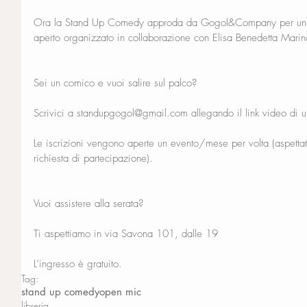
Ora la Stand Up Comedy approda da Gogol&Company per un a
aperto organizzato in collaborazione con Elisa Benedetta Marin
Sei un comico e vuoi salire sul palco?
Scrivici a standupgogol@gmail.com allegando il link video di 
Le iscrizioni vengono aperte un evento/mese per volta (aspetta
richiesta di partecipazione).
Vuoi assistere alla serata?
Ti aspettiamo in via Savona 101, dalle 19
L’ingresso è gratuito.
Tag:
stand up comedy
open mic
libreria