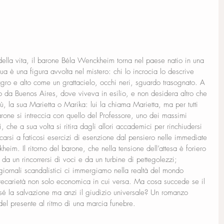
della vita, il barone Béla Wenckheim torna nel paese natio in una 
a è una figura avvolta nel mistero: chi lo incrocia lo descrive 
gro e alto come un grattacielo, occhi neri, sguardo trasognato. A 
o da Buenos Aires, dove viveva in esilio, e non desidera altro che 
ù, la sua Marietta o Marika: lui la chiama Marietta, ma per tutti 
barone si intreccia con quello del Professore, uno dei massimi 
, che a sua volta si ritira dagli allori accademici per rinchiudersi 
carsi a faticosi esercizi di esenzione dal pensiero nelle immediate 
heim. Il ritorno del barone, che nella tensione dell’attesa è foriero 
 da un rincorrersi di voci e da un turbine di pettegolezzi; 
 giornali scandalistici ci immergiamo nella realtà del mondo 
recarietà non solo economica in cui versa. Ma cosa succede se il 
sé la salvazione ma anzi il giudizio universale? Un romanzo 
 del presente al ritmo di una marcia funebre.