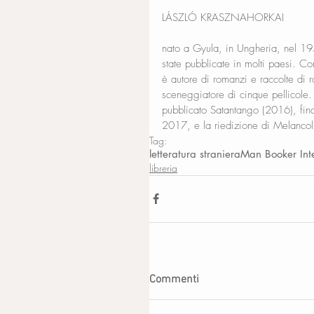
LÁSZLÓ KRASZNAHORKAI
nato a Gyula, in Ungheria, nel 19
state pubblicate in molti paesi. Con
è autore di romanzi e raccolte di r
sceneggiatore di cinque pellicole.
pubblicato Satantango (2016), fin
2017, e la riedizione di Melancol
Tag:
letteratura straniera
Man Booker Inte
libreria
Commenti