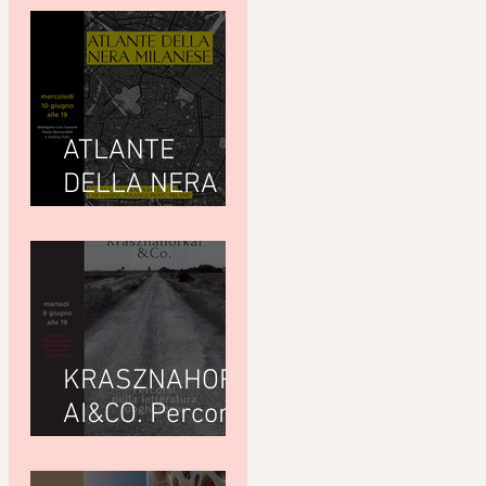
ATLANTE
DELLA NERA
MILANESEdi
Giuseppe
Paternò
Raddusa (Utet)
KRASZNAHORK
AI&CO. Percorsi
nella letteratura
ungherese con