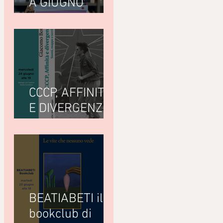
A GIUGNO
LEGGIAMO
CCCP, AFFINITÀ
E DIVERGENZE
di Giacomo
Bottà
(Nottetempo)
BEATIABETI il
bookclub di