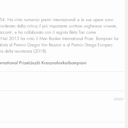
54. Ha vinto numerosi premi internazionali e le sue opere sono 
siderato dalla critica il più importante scrittore ungherese vivente, 
acconti, e ha collaborato con il regista Béla Tarr come 
 Nel 2015 ha vinto il Man Booker International Prize. Bompiani ha 
alista al Premio Gregor Von Rezzori e al Premio Strega Europeo 
ia della resistenza (2018).
rnational Prize
László Krasznahorkai
bompiani