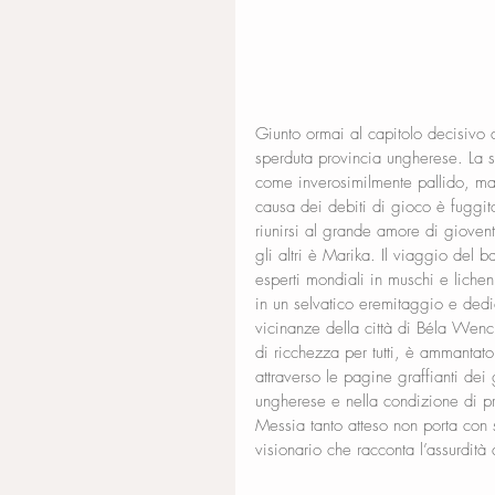
Giunto ormai al capitolo decisivo 
sperduta provincia ungherese. La su
come inverosimilmente pallido, ma
causa dei debiti di gioco è fuggit
riunirsi al grande amore di giovent
gli altri è Marika. Il viaggio del 
esperti mondiali in muschi e licheni
in un selvatico eremitaggio e dedi
vicinanze della città di Béla Wenck
di ricchezza per tutti, è ammantato
attraverso le pagine graffianti dei
ungherese e nella condizione di p
Messia tanto atteso non porta con 
visionario che racconta l’assurdità