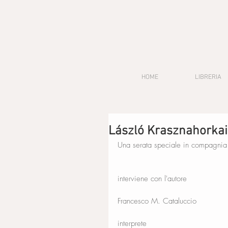
HOME
LIBRERIA
László Krasznahorkai 
Una serata speciale in compagnia 
interviene con l'autore
Francesco M. Cataluccio
interprete