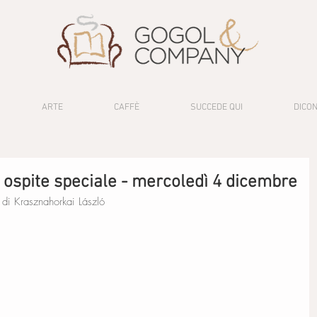
ARTE
CAFFÈ
SUCCEDE QUI
DICON
ospite speciale - mercoledì 4 dicembre
di Krasznahorkai László