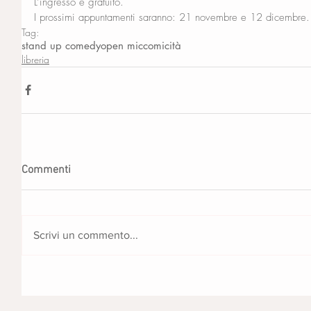
L’ingresso è gratuito.
I prossimi appuntamenti saranno: 21 novembre e 12 dicembre.
Tag:
stand up comedy
open mic
comicità
libreria
Commenti
Scrivi un commento...