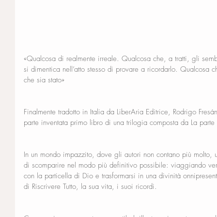
«Qualcosa di realmente irreale. Qualcosa che, a tratti, gli sem
si dimentica nell’atto stesso di provare a ricordarlo. Qualcosa c
che sia stato»
Finalmente tradotto in Italia da LiberAria Editrice, Rodrigo Fr
parte inventata primo libro di una trilogia composta da La parte
In un mondo impazzito, dove gli autori non contano più molto, un
di scomparire nel modo più definitivo possibile: viaggiando ver
con la particella di Dio e trasformarsi in una divinità onniprese
di Riscrivere Tutto, la sua vita, i suoi ricordi.