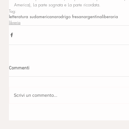
America), La parte sognata e La parte ricordata.
Tag:
letteratura sudamericana
rodrigo fresan
argentina
liberaria
libreria
Commenti
Scrivi un commento...