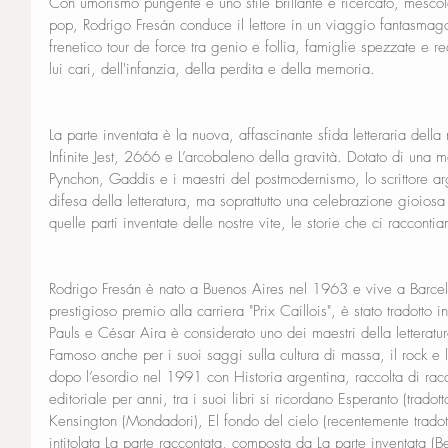
Con umorismo pungente e uno stile brillante e ricercato, mesco
pop, Rodrigo Fresán conduce il lettore in un viaggio fantasmagor
frenetico tour de force tra genio e follia, famiglie spezzate e re
lui cari, dell'infanzia, della perdita e della memoria.
La parte inventata è la nuova, affascinante sfida letteraria della
Infinite Jest, 2666 e L’arcobaleno della gravità. Dotato di una 
Pynchon, Gaddis e i maestri del postmodernismo, lo scrittore arg
difesa della letteratura, ma soprattutto una celebrazione gioiosa d
quelle parti inventate delle nostre vite, le storie che ci raccon
Rodrigo Fresán è nato a Buenos Aires nel 1963 e vive a Barcel
prestigioso premio alla carriera "Prix Caillois", è stato tradotto
Pauls e César Aira è considerato uno dei maestri della letteratu
Famoso anche per i suoi saggi sulla cultura di massa, il rock e 
dopo l’esordio nel 1991 con Historia argentina, raccolta di racc
editoriale per anni, tra i suoi libri si ricordano Esperanto (tradott
Kensington (Mondadori), El fondo del cielo (recentemente tradott
intitolata La parte raccontata, composta da La parte inventata 