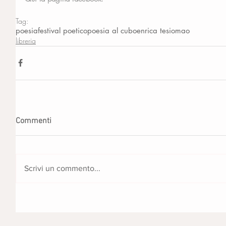
Tag:
poesia
festival poetico
poesia al cubo
enrica tesio
mao
libreria
Commenti
Scrivi un commento...