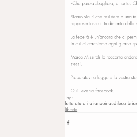
«Che parola sbagliata, amante. Ch
Siamo sicuri che resistere a una te
rappresentasse il tradimento della 
La fedeltà è un’àncora che ci per
in cui ci cerchiamo ogni giorno sp
Marco Missiroli lo racconta andando 
stessi.
Preparatevi a leggere la vostra sto
Qui
 l'evento facebook.
Tag:
letteratura italiana
einaudi
luca bria
libreria