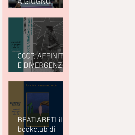
A GIUGNO
LEGGIAMO
CCCP, AFFINITÀ
E DIVERGENZE
di Giacomo
Bottà
(Nottetempo)
BEATIABETI il
bookclub di