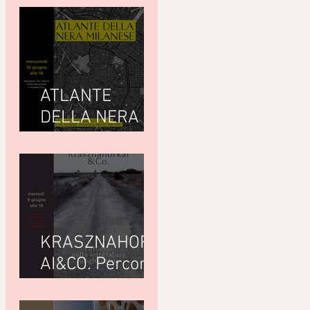
ATLANTE
DELLA NERA
MILANESEdi
Giuseppe
Paternò
Raddusa (Utet)
KRASZNAHORK
AI&CO. Percorsi
nella letteratura
ungherese con