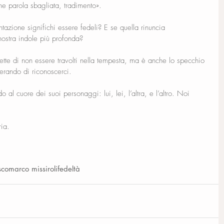
e parola sbagliata, tradimento».
ntazione significhi essere fedeli? E se quella rinuncia 
nostra indole più profonda?
mette di non essere travolti nella tempesta, ma è anche lo specchio 
erando di riconoscerci.
al cuore dei suoi personaggi: lui, lei, l’altra, e l’altro. Noi 
ria.
sco
marco missiroli
fedeltà