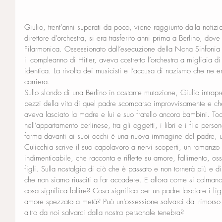
Giulio, trent’anni superati da poco, viene raggiunto dalla notiz
direttore d’orchestra, si era trasferito anni prima a Berlino, dove
Filarmonica. Ossessionato dall’esecuzione della Nona Sinfonia 
il compleanno di Hitler, aveva costretto l’orchestra a migliaia di
identica. La rivolta dei musicisti e l’accusa di nazismo che ne 
carriera.
Sullo sfondo di una Berlino in costante mutazione, Giulio intrap
pezzi della vita di quel padre scomparso improvvisamente e ch
aveva lasciato la madre e lui e suo fratello ancora bambini. Toc
nell’appartamento berlinese, tra gli oggetti, i libri e i file per
forma davanti ai suoi occhi è una nuova immagine del padre, u
Culicchia scrive il suo capolavoro a nervi scoperti, un romanzo p
indimenticabile, che racconta e riflette su amore, fallimento, oss
figli. Sulla nostalgia di ciò che è passato e non tornerà più e d
che non siamo riusciti a far accadere. E allora come si colmano 
cosa significa fallire? Cosa significa per un padre lasciare i fig
amore spezzato a metà? Può un’ossessione salvarci dal rimorso 
altro da noi salvarci dalla nostra personale tenebra?