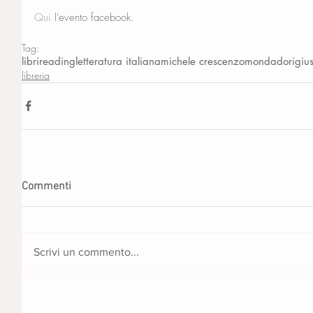
Qui
 l'evento facebook.
Tag:
libri
reading
letteratura italiana
michele crescenzo
mondadori
giu
libreria
Commenti
Scrivi un commento...