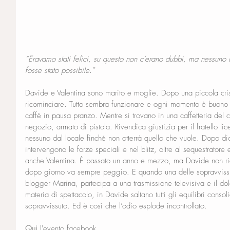
“Eravamo stati felici, su questo non c’erano dubbi, ma nessuno
fosse stato possibile.”
Davide e Valentina sono marito e moglie. Dopo una piccola cris
ricominciare. Tutto sembra funzionare e ogni momento è buono p
caffè in pausa pranzo. Mentre si trovano in una caffetteria del 
negozio, armato di pistola. Rivendica giustizia per il fratello li
nessuno dal locale finché non otterrà quello che vuole. Dopo di
intervengono le forze speciali e nel blitz, oltre al sequestratore
anche Valentina. È passato un anno e mezzo, ma Davide non ries
dopo giorno va sempre peggio. E quando una delle sopravvissut
blogger Marina, partecipa a una trasmissione televisiva e il dol
materia di spettacolo, in Davide saltano tutti gli equilibri consol
sopravvissuto. Ed è così che l’odio esplode incontrollato.
Qui
 l'evento facebook.