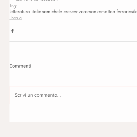
Tag:
letteratura italiana
michele crescenzo
romanzo
matteo ferrario
sil
libreria
Commenti
Scrivi un commento...