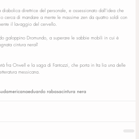
la diabolica direttrice del personale, e ossessionato dall’idea che 
ncio cerca di mandare a mente le massime zen da quattro soldi con 
ente il lavaggio del cervello.
 fido galoppino Dromundo, a superare le sabbie mobili in cui è 
ognata cintura nera?
tà fra Orwell e la saga di Fantozzi, che porta in Ita lia una delle 
etteratura messicana.
a sudamericana
eduardo rabasa
cintura nera