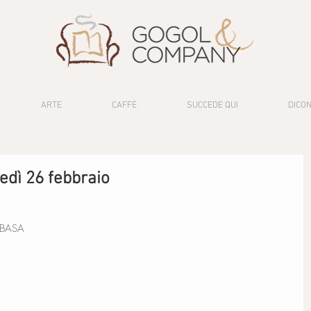
ARTE
CAFFÈ
SUCCEDE QUI
DICON
dì 26 febbraio
ABASA