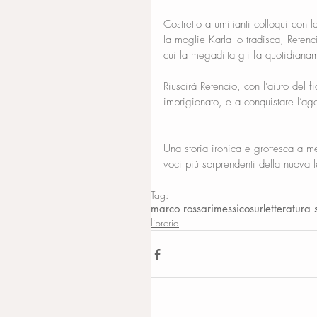
Costretto a umilianti colloqui con 
la moglie Karla lo tradisca, Rete
cui la megaditta gli fa quotidianam
Riuscirà Retencio, con l’aiuto del
imprigionato, e a conquistare l’ag
Una storia ironica e grottesca a me
voci più sorprendenti della nuova l
Tag:
marco rossari
messico
sur
letteratur
libreria