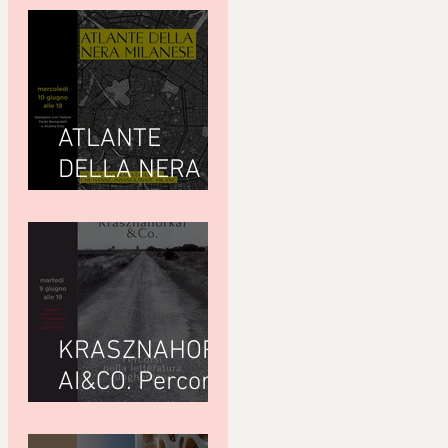
ATLANTE
DELLA NERA
MILANESEdi
Giuseppe
Paternò
Raddusa (Utet)
KRASZNAHORK
AI&CO. Percorsi
nella letteratura
ungherese con