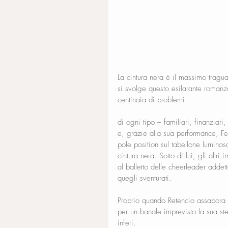
La cintura nera è il massimo traguar
si svolge questo esilarante romanz
centinaia di problemi
di ogni tipo – familiari, finanziari
e, grazie alla sua performance, Fe
pole position sul tabellone luminos
cintura nera. Sotto di lui, gli altri
al balletto delle cheerleader addet
quegli sventurati.
Proprio quando Retencio assapora o
per un banale imprevisto la sua ste
inferi.