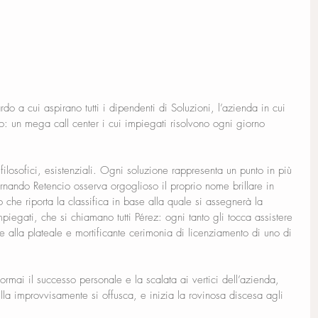
do a cui aspirano tutti i dipendenti di Soluzioni, l’azienda in cui 
o: un mega call center i cui impiegati risolvono ogni giorno 
, filosofici, esistenziali. Ogni soluzione rappresenta un punto in più 
rnando Retencio osserva orgoglioso il proprio nome brillare in 
o che riporta la classifica in base alla quale si assegnerà la 
 impiegati, che si chiamano tutti Pérez: ogni tanto gli tocca assistere 
te alla plateale e mortificante cerimonia di licenziamento di uno di 
rmai il successo personale e la scalata ai vertici dell’azienda, 
lla improvvisamente si offusca, e inizia la rovinosa discesa agli 