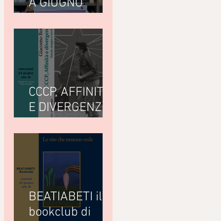
A GIUGNO
LEGGIAMO
CCCP, AFFINITÀ
E DIVERGENZE
di Giacomo
Bottà
(Nottetempo)
BEATIABETI il
bookclub di