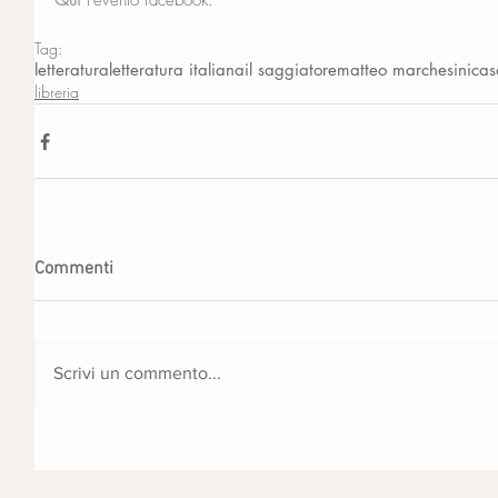
Qui
 l'evento facebook.
Tag:
letteratura
letteratura italiana
il saggiatore
matteo marchesini
cas
libreria
Commenti
Scrivi un commento...