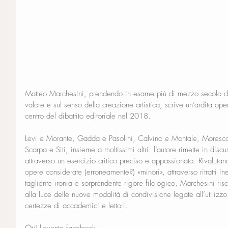
Matteo Marchesini, prendendo in esame più di mezzo secolo di le
valore e sul senso della creazione artistica, scrive un’ardita opera
centro del dibattito editoriale nel 2018.
Levi e Morante, Gadda e Pasolini, Calvino e Montale, Moresco
Scarpa e Siti, insieme a moltissimi altri: l’autore rimette in discu
attraverso un esercizio critico preciso e appassionato. Rivalutan
opere considerate (erroneamente?) «minori», attraverso ritratti in
tagliente ironia e sorprendente rigore filologico, Marchesini riscr
alla luce delle nuove modalità di condivisione legate all’utilizz
certezze di accademici e lettori.