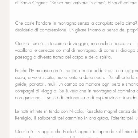
di Paolo Cognetti "Senza mai arrivare in cima". Einaudi editore
Che cos’è l’andare in montagna senza la conquista della cima? 
desiderio di comprensione, un girare intorno al senso del prop
Questo libro è un taccuino di viaggio, ma anche il racconto illu
vacillano le certezze col mal di montagna, di come si dialoga 
paesaggio diventa trama del corpo e dello spirito.
Perché l’Himalaya non è una terra in cui addentrarsi alla legge
usata, a volte subita, molto lontana dalla nostra. Per affrontarl
guide, portatori, muli, un campo da montare ogni sera e smontar
compagni di viaggio. Se è vero che in montagna si cammina 
con qualcuno, il senso di lontananza e di esplorazione rinsalda 
Le notti infinite in tenda con Nicola, l’assoluta magnificenza d
Remigio, il saliscendi del cammino in alta quota, l’alterità dei l
Questo è il viaggio che Paolo Cognetti intraprende sul finire 