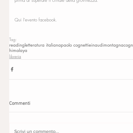
prima di superare il crinale della giovinezza.
Qui l'evento facebook.
Tag:
reading
letteratura italiana
paolo cognetti
einaudi
montagna
cogn
himalaya
libreria
Commenti
Scrivi un commento...