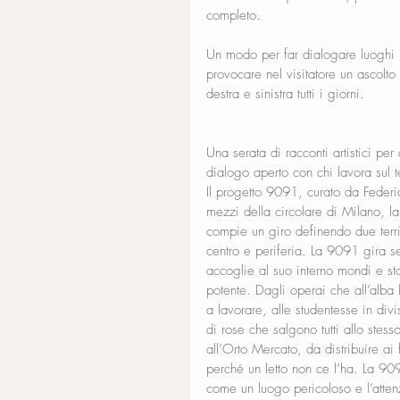
completo. 
Un modo per far dialogare luoghi
provocare nel visitatore un ascolto
destra e sinistra tutti i giorni.
Una serata di racconti artistici per 
dialogo aperto con chi lavora sul ter
Il progetto 9091, curato da Federic
mezzi della circolare di Milano, l
compie un giro definendo due terri
centro e periferia. La 9091 gira s
accoglie al suo interno mondi e sto
potente. Dagli operai che all’alba
a lavorare, alle studentesse in divi
di rose che salgono tutti allo stess
all’Orto Mercato, da distribuire ai 
perché un letto non ce l’ha. La 90
come un luogo pericoloso e l’atten