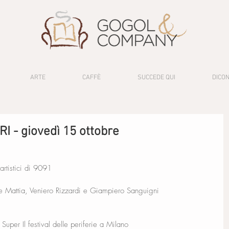
ARTE
CAFFÈ
SUCCEDE QUI
DICON
I - giovedì 15 ottobre
 artistici di 9091
 Mattia, Veniero Rizzardi e Giampiero Sanguigni
Super Il festival delle periferie a Milano