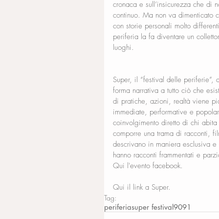
cronaca e sull’insicurezza che di no
continuo. Ma non va dimenticato c
con storie personali molto differen
periferia la fa diventare un collett
luoghi.
Super, il “festival delle periferie”
forma narrativa a tutto ciò che esi
di pratiche, azioni, realtà viene p
immediate, performative e popolar
coinvolgimento diretto di chi abita 
comporre una trama di racconti, film
descrivano in maniera esclusiva e n
hanno racconti frammentati e parzia
Qui l'evento facebook.
Qui il link a Super.
Tag:
periferia
super festival
9091