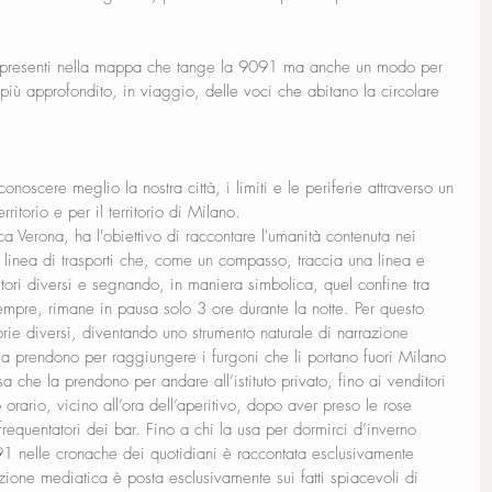
 presenti nella mappa che tange la 9091 ma anche un modo per 
 più approfondito, in viaggio, delle voci che abitano la circolare 
conoscere meglio la nostra città, i limiti e le periferie attraverso un 
ritorio e per il territorio di Milano.
a Verona, ha l'obiettivo di raccontare l'umanità contenuta nei 
a linea di trasporti che, come un compasso, traccia una linea e 
tori diversi e segnando, in maniera simbolica, quel confine tra 
empre, rimane in pausa solo 3 ore durante la notte. Per questo 
rie diversi, diventando uno strumento naturale di narrazione 
 la prendono per raggiungere i furgoni che li portano fuori Milano 
sa che la prendono per andare all’istituto privato, fino ai venditori 
o orario, vicino all’ora dell’aperitivo, dopo aver preso le rose 
frequentatori dei bar. Fino a chi la usa per dormirci d’inverno 
91 nelle cronache dei quotidiani è raccontata esclusivamente 
zione mediatica è posta esclusivamente sui fatti spiacevoli di 