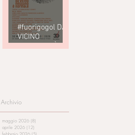
#fuorigogol DA
VICINO
NESSUNO È
NORMALE ex
Ospedale
Psichiatrico
Paolo Pini a
cura di Olinda
Archivio
maggio 2026
(8)
8 post
aprile 2026
(12)
12 post
febbraio 2026
(5)
5 post