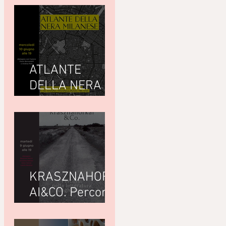
ATLANTE
DELLA NERA
MILANESEdi
Giuseppe
Paternò
Raddusa (Utet)
KRASZNAHORK
AI&CO. Percorsi
nella letteratura
ungherese con