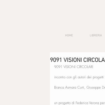
HOME
LIBRERIA
9091 VISIONI CIRCOLAR
9091 VISIONI CIRCOLARI
incontro con gli autori dei progetti
Bianca Asmara Curti, Giuseppe De
un progetto di Federica Verona per 