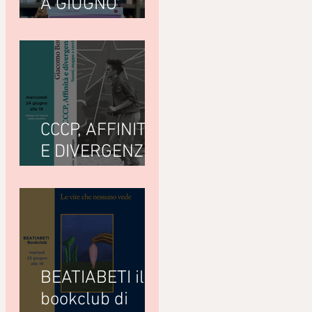
A GIUGNO
LEGGIAMO
CCCP, AFFINITÀ
E DIVERGENZE
di Giacomo
Bottà
(Nottetempo)
BEATIABETI il
bookclub di