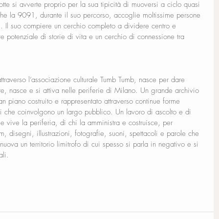
tte si avverte proprio per la sua tipicità di muoversi a ciclo quasi 
he la 9091, durante il suo percorso, accoglie moltissime persone 
ti. Il suo compiere un cerchio completo a dividere centro e 
ore potenziale di storie di vita e un cerchio di connessione tra 
, attraverso l’associazione culturale Tumb Tumb, nasce per dare 
ste, nasce e si attiva nelle periferie di Milano. Un grande archivio 
ian piano costruito e rappresentato attraverso continue forme 
i che coinvolgono un largo pubblico. Un lavoro di ascolto e di 
e vive la periferia, di chi la amministra e costruisce, per 
, disegni, illustrazioni, fotografie, suoni, spettacoli e parole che 
uova un territorio limitrofo di cui spesso si parla in negativo e si 
li.