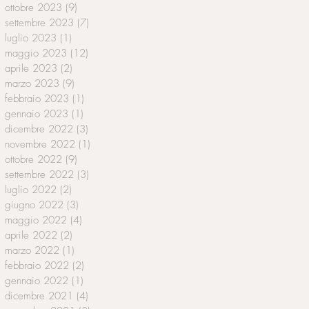
ottobre 2023
(9)
9 post
settembre 2023
(7)
7 post
luglio 2023
(1)
1 post
maggio 2023
(12)
12 post
aprile 2023
(2)
2 post
marzo 2023
(9)
9 post
febbraio 2023
(1)
1 post
gennaio 2023
(1)
1 post
dicembre 2022
(3)
3 post
novembre 2022
(1)
1 post
ottobre 2022
(9)
9 post
settembre 2022
(3)
3 post
luglio 2022
(2)
2 post
giugno 2022
(3)
3 post
maggio 2022
(4)
4 post
aprile 2022
(2)
2 post
marzo 2022
(1)
1 post
febbraio 2022
(2)
2 post
gennaio 2022
(1)
1 post
dicembre 2021
(4)
4 post