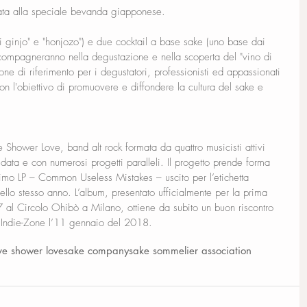
ata alla speciale bevanda giapponese.
ai ginjo" e "honjozo") e due cocktail a base sake (uno base dai 
ccompagneranno nella degustazione e nella scoperta del "vino di 
ione di riferimento per i degustatori, professionisti ed appassionati 
n l'obiettivo di promuovere e diffondere la cultura del sake e 
 Shower Love, band alt rock formata da quattro musicisti attivi 
data e con numerosi progetti paralleli. Il progetto prende forma 
imo LP – Common Useless Mistakes – uscito per l’etichetta 
llo stesso anno. L’album, presentato ufficialmente per la prima 
 al Circolo Ohibò a Milano, ottiene da subito un buon riscontro 
u Indie-Zone l’11 gennaio del 2018.
ve shower love
sake company
sake sommelier association