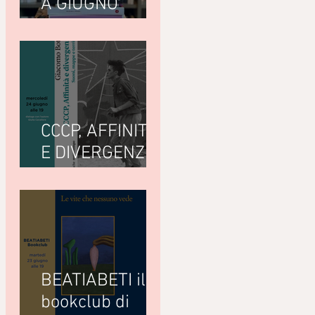
A GIUGNO
LEGGIAMO
CCCP, AFFINITÀ
E DIVERGENZE
di Giacomo
Bottà
(Nottetempo)
BEATIABETI il
bookclub di