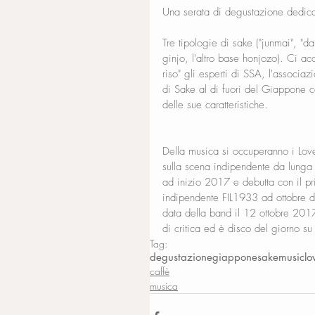
Una serata di degustazione dedic
Tre tipologie di sake ("junmai", "d
ginjo, l'altro base honjozo). Ci a
riso" gli esperti di SSA, l'associaz
di Sake al di fuori del Giappone co
delle sue caratteristiche. 
Della musica si occuperanno i Love
sulla scena indipendente da lunga 
ad inizio 2017 e debutta con il pr
indipendente FIL1933 ad ottobre de
data della band il 12 ottobre 2017
di critica ed è disco del giorno s
Tag:
degustazione
giappone
sake
music
lo
caffè
musica