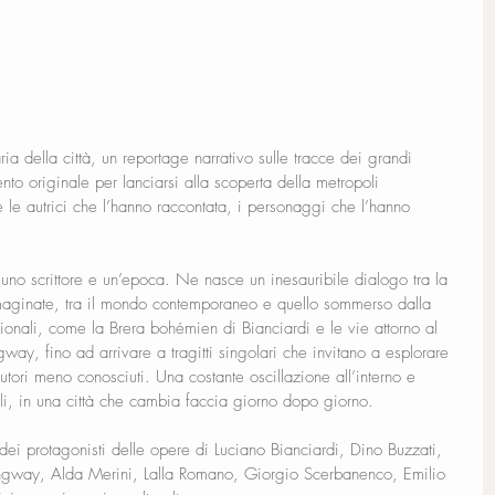
ia della città, un reportage narrativo sulle tracce dei grandi 
nto originale per lanciarsi alla scoperta della metropoli 
 le autrici che l’hanno raccontata, i personaggi che l’hanno 
 uno scrittore e un’epoca. Ne nasce un inesauribile dialogo tra la 
mmaginate, tra il mondo contemporaneo e quello sommerso dalla 
izionali, come la Brera bohémien di Bianciardi e le vie attorno al 
, fino ad arrivare a tragitti singolari che invitano a esplorare 
utori meno conosciuti. Una costante oscillazione all’interno e 
gli, in una città che cambia faccia giorno dopo giorno.
dei protagonisti delle opere di Luciano Bianciardi, Dino Buzzati, 
gway, Alda Merini, Lalla Romano, Giorgio Scerbanenco, Emilio 