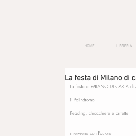
HOME
LIBRERIA
La festa di Milano di 
La festa di MILANO DI CARTA di 
il Palindromo
Reading, chiacchiere e birrette 
interviene con l'autore