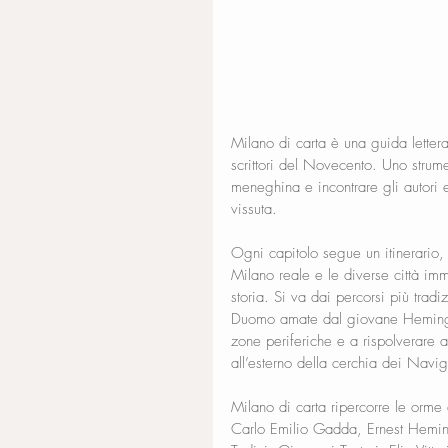
Milano di carta è una guida letterar
scrittori del Novecento. Uno strume
meneghina e incontrare gli autori e
vissuta.
Ogni capitolo segue un itinerario,
Milano reale e le diverse città i
storia. Si va dai percorsi più trad
Duomo amate dal giovane Hemingway
zone periferiche e a rispolverare a
all’esterno della cerchia dei Navi
Milano di carta ripercorre le orme 
Carlo Emilio Gadda, Ernest Hemin