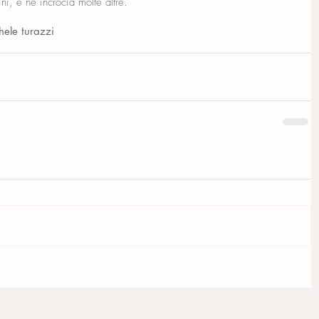
ini, e ne incrocia molte altre.
hele turazzi