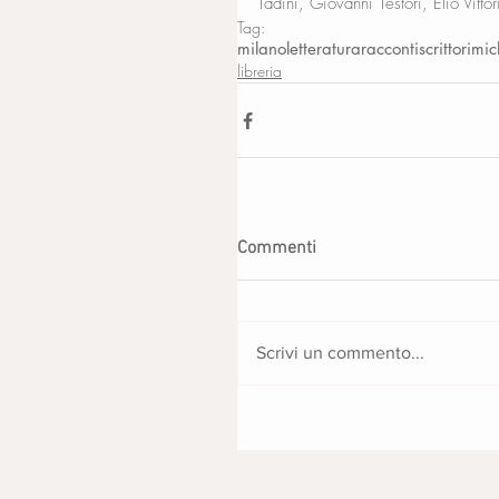
Tadini, Giovanni Testori, Elio Vittor
Tag:
milano
letteratura
racconti
scrittori
mic
libreria
Commenti
Scrivi un commento...