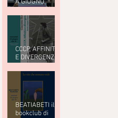
A GIUGNO
LEGGIAMO
CCCP, AFFINITÀ
E DIVERGENZE
di Giacomo
Bottà
(Nottetempo)
BEATIABETI il
bookclub di