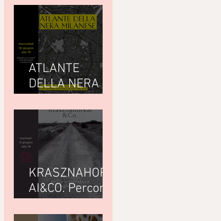
ATLANTE
DELLA NERA
MILANESEdi
Giuseppe
Paternò
Raddusa (Utet)
KRASZNAHORK
AI&CO. Percorsi
nella letteratura
ungherese con