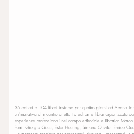
36 editori e 104 librai insieme per quattro giorni ad Abano Ter
un'iniziativa di incontro diretto tra editori e librai organizzata
esperienze professionali nel campo editoriale e librario: Marc
Ferri, Giorgio Gizzi, Ester Hueting, Simona Olivito, Enrico Qua