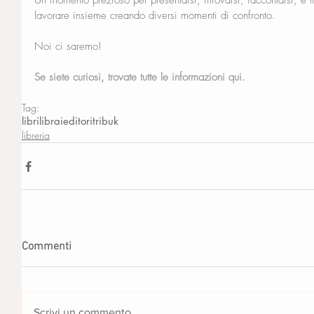
Un momento prezioso per presentarsi, ritrovarsi, raccontarsi, e 
lavorare insieme creando diversi momenti di confronto.
Noi ci saremo!
Se siete curiosi, trovate tutte le informazioni qui. 
Tag:
libri
librai
editori
tribuk
libreria
Commenti
Scrivi un commento...