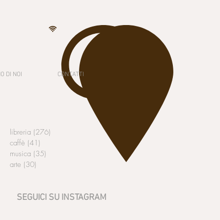
O DI NOI
CONTATTI
libreria
(276)
276 post
caffè
(41)
41 post
musica
(35)
35 post
arte
(30)
30 post
SEGUICI SU INSTAGRAM