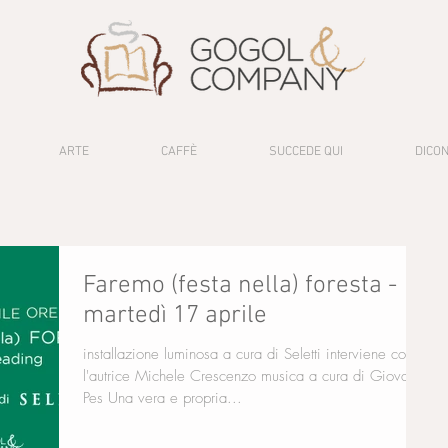
ARTE
CAFFÈ
SUCCEDE QUI
DICON
Faremo (festa nella) foresta -
martedì 17 aprile
installazione luminosa a cura di Seletti interviene con
l'autrice Michele Crescenzo musica a cura di Giovanni
Pes Una vera e propria...