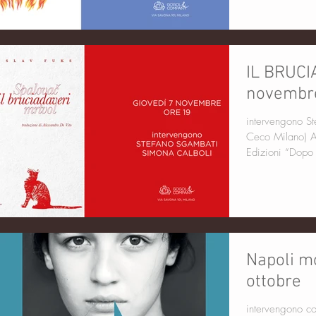
IL BRUCI
novembr
intervengono Stefano Sgambati Simona Calboli (Centro
Ceco Milano) Al
Edizioni “Dopo 
Napoli m
ottobre
intervengono con l'autore Stefa