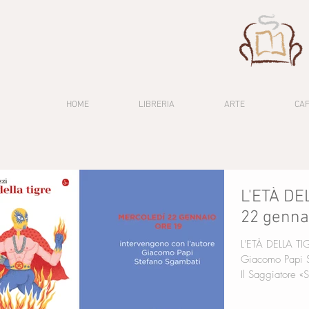
HOME
LIBRERIA
ARTE
CA
L'ETÀ DE
22 genna
L'ETÀ DELLA TIGRE Ivan Carozzi int
Giacomo Papi Stefano Sgambati in collaborazione con
Il Saggiatore «S