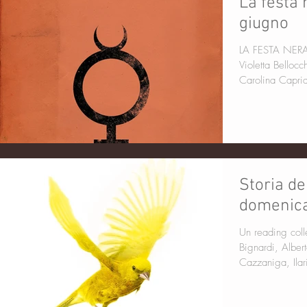
La festa 
giugno
LA FESTA NERA Casa
Violetta Bellocchio intervengono Stefano S
Carolina Capria
Storia de
domenica
Un reading colle
Bignardi, Albe
Cazzaniga, Ilari