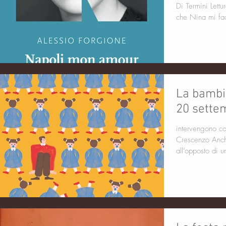
Di Termini Letture
che Nina mi fa
La bambi
20 sette
intervengono con l'autore Dari
Crescenzo Anche
all’opposto di 