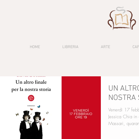
HOME
LIBRERIA
ARTE
CA
UN ALTR
NOSTRA S
Venerdì 17 febb
Jessica Chia i
Massari, quaran