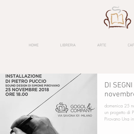
HOME
LIBRERIA
ARTE
CA
DI SEGNI
novembr
domenica 25 novembre 
un progetto di Pietro Puccio
Pirovano Una ins