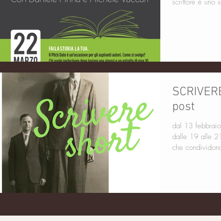
scrittore è uno s
SCRIVERE
post
dal 13 febbraio al 2
dalle 19 alle 21
che condividono