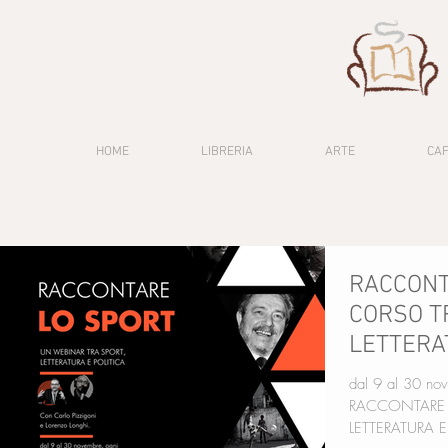
HOME
LIBRERIA
ARTE
CA
RACCONT
CORSO T
LETTERA
dal 9 al 30 nov
RACCONTARE LO SPORT UN