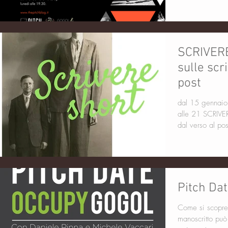
SCRIVERE
sulle scr
post
dal 15 gennaio 
alle 21 SCRIVERE SHORT! un corso sulle scritture brevi:
Pitch Da
Come si scopre il talento? C
manoscritto può diventar