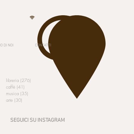
O DI NOI
CONTATTI
libreria
(276)
276 post
caffè
(41)
41 post
musica
(35)
35 post
arte
(30)
30 post
SEGUICI SU INSTAGRAM