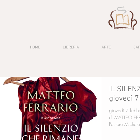
HOME
LIBRERIA
ARTE
CA
IL SILEN
giovedì 7
giovedì 7 febbraio ore 19 I
di MATTEO FERRARIO Harper Collin
l'autore Michel