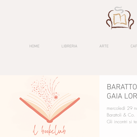
HOME
LIBRERIA
ARTE
CA
BARATTOL
GAIA LO
mercoledì 29 n
Barattoli & Co.
Gli incontri si t