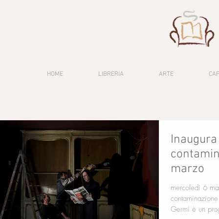
HOME
LIBRERIA
ARTE
CA
Inaugura
contamin
marzo
mercoledì 6 ma
contaminazione Via Cicco Simonetta 14/A, Mila
Germi è un prog