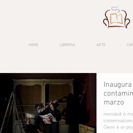
HOME
LIBRERIA
ARTE
CA
Inaugura
contamin
marzo
mercoledì 6 ma
contaminazione Via Cicco Simonetta 14/A, Mila
Germi è un prog