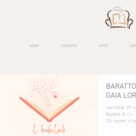
HOME
LIBRERIA
ARTE
CA
BARATTOL
GAIA LO
mercoledì 29 n
Barattoli & Co.
Gli incontri si t