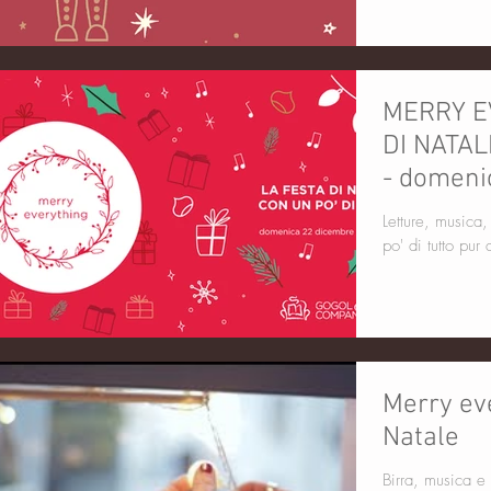
MERRY E
DI NATAL
- domeni
Letture, musica,
po' di tutto pur
Merry eve
Natale
Birra, musica e regali. Un pomerig