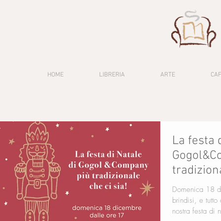
HOME
LIBRERIA
ARTE
CA
La festa 
Gogol&C
tradizion
Domenica 18 di
brindisi, e tutt
nostra festa di 