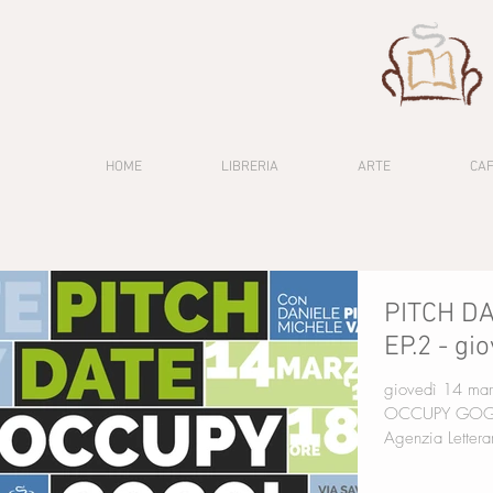
HOME
LIBRERIA
ARTE
CA
PITCH D
EP.2 - gi
giovedì 14 marzo da
OCCUPY GOGOL EP.2 in col