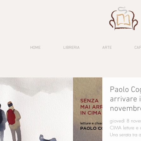
HOME
LIBRERIA
ARTE
CA
Paolo Co
arrivare 
novembr
giovedì 8 novembre ore 19
CIMA letture e chiacchiere con Paolo Cognetti Einaudi
Una serata tra 