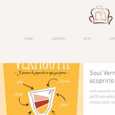
HOME
LIBRERIA
ARTE
CA
Soul Verm
scoprirlo
sarà presente con l'autrice la
dell’Estremadu
immancabile nell