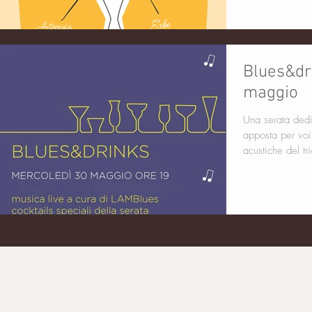
Blues&dr
maggio
Una serata dedi
apposta per voi