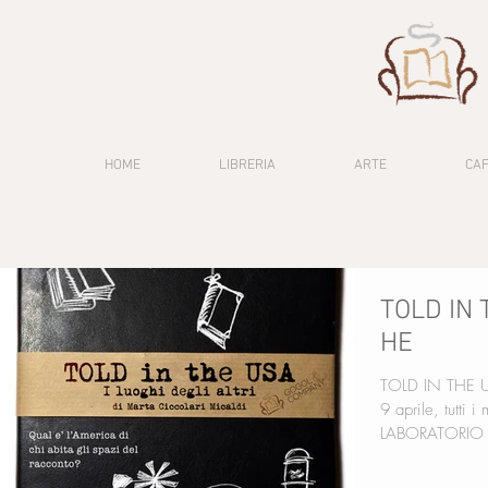
HOME
LIBRERIA
ARTE
CA
TOLD IN 
HE
TOLD IN THE USA - V
9 aprile, tutti i