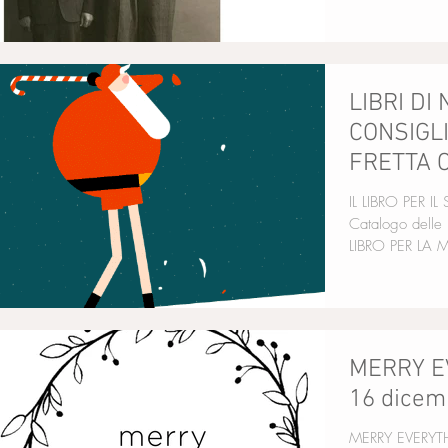
LIBRI DI
CONSIGLI
FRETTA C
parte)
IL LIBRO PER IL SUOCERO 
Catalogo delle 
LIBRO PER LA
MERRY E
16 dicem
MERRY EVERYTHING la triste festa di 