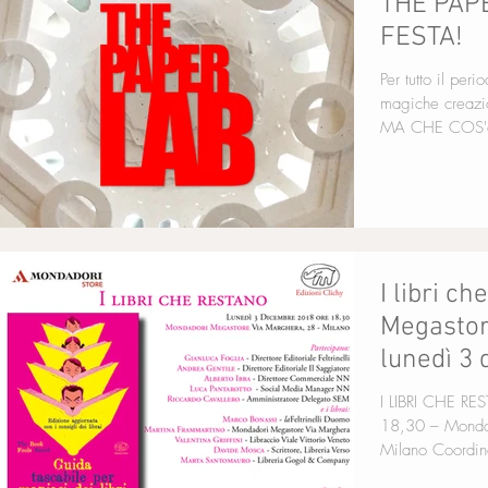
THE PAPE
FESTA!
Per tutto il per
magiche creazio
MA CHE COS'è
I libri c
Megastor
lunedì 3
I LIBRI CHE R
18,30 – Monda
Milano Coordin