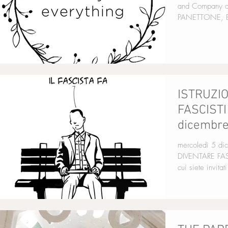
and Company d
PANETTONE, BI
ISTRUZI
FASCISTI
dicembr
mercoledì 5 dicembre 
DIVENTARE FASCISTI il reading con M