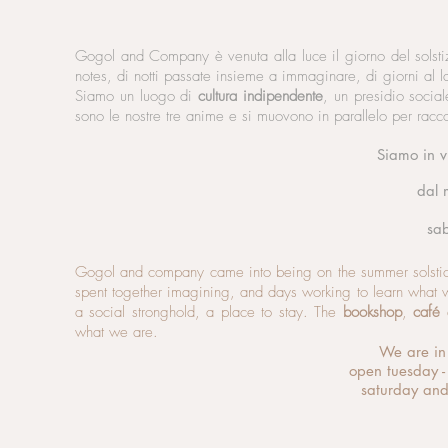
Gogol and Company è venuta alla luce il giorno del solst
notes, di notti passate insieme a immaginare, di giorni al
Siamo un luogo di
cultura indipendente
,
un presidio socia
sono le nostre tre anime e si muovono in parallelo per racc
Siamo in 
dal 
sa
Gogol and company came into being on the summer solstic
spent together imagining, and days working to learn what
a social stronghold, a place to stay. The
bookshop
,
café
what we are.
We are in
open tuesday
saturday an